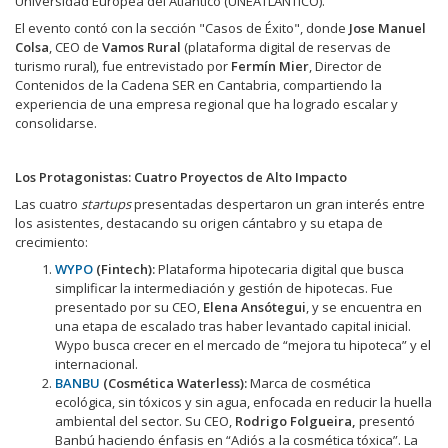
Universidad Europea del Atlántico (UNEATLANTICO).
El evento contó con la sección "Casos de Éxito", donde
Jose Manuel
Colsa
, CEO de
Vamos Rural
(plataforma digital de reservas de
turismo rural), fue entrevistado por
Fermín Mier
, Director de
Contenidos de la Cadena SER en Cantabria, compartiendo la
experiencia de una empresa regional que ha logrado escalar y
consolidarse.
Los Protagonistas: Cuatro Proyectos de Alto Impacto
Las cuatro
startups
presentadas despertaron un gran interés entre
los asistentes, destacando su origen cántabro y su etapa de
crecimiento:
WYPO
(Fintech):
Plataforma hipotecaria digital que busca
simplificar la intermediación y gestión de hipotecas. Fue
presentado por su CEO,
Elena Ansótegui
, y se encuentra en
una etapa de escalado tras haber levantado capital inicial.
Wypo busca crecer en el mercado de “mejora tu hipoteca” y el
internacional.
BANBU
(Cosmética Waterless):
Marca de cosmética
ecológica, sin tóxicos y sin agua, enfocada en reducir la huella
ambiental del sector. Su CEO,
Rodrigo Folgueira,
presentó
Banbú haciendo énfasis en “Adiós a la cosmética tóxica”. La