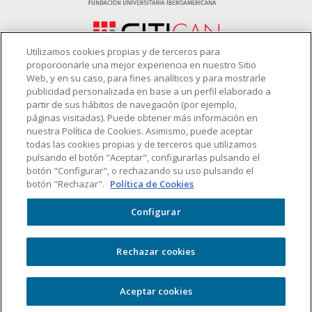
Utilizamos cookies propias y de terceros para
proporcionarle una mejor experiencia en nuestro Sitio
Web, y en su caso, para fines analíticos y para mostrarle
publicidad personalizada en base a un perfil elaborado a
Patronato
partir de sus hábitos de navegación (por ejemplo,
páginas visitadas). Puede obtener más información en
nuestra Política de Cookies. Asimismo, puede aceptar
todas las cookies propias y de terceros que utilizamos
pulsando el botón "Aceptar", configurarlas pulsando el
botón "Configurar", o rechazando su uso pulsando el
botón "Rechazar".
Política de Cookies
Configurar
Rechazar cookies
Copyright © 2026
FIDBAN
. Todos los derechos reservados. |
Política de
Aceptar cookies
Privacidad