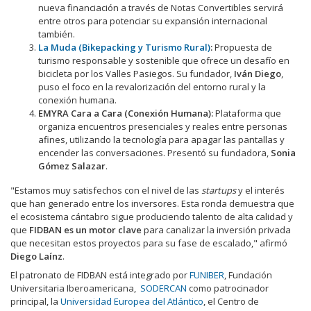
nueva financiación a través de Notas Convertibles servirá
entre otros para potenciar su expansión internacional
también.
La Muda (Bikepacking y Turismo Rural)
:
Propuesta de
turismo responsable y sostenible que ofrece un desafío en
bicicleta por los Valles Pasiegos. Su fundador,
Iván Diego
,
puso el foco en la revalorización del entorno rural y la
conexión humana.
EMYRA Cara a Cara (Conexión Humana):
Plataforma que
organiza encuentros presenciales y reales entre personas
afines, utilizando la tecnología para apagar las pantallas y
encender las conversaciones. Presentó su fundadora,
Sonia
Gómez Salazar
.
"Estamos muy satisfechos con el nivel de las
startups
y el interés
que han generado entre los inversores. Esta ronda demuestra que
el ecosistema cántabro sigue produciendo talento de alta calidad y
que
FIDBAN es un motor clave
para canalizar la inversión privada
que necesitan estos proyectos para su fase de escalado," afirmó
Diego Laínz
.
El patronato de FIDBAN está integrado por
FUNIBER
, Fundación
Universitaria Iberoamericana,
SODERCAN
como patrocinador
principal, la
Universidad Europea del Atlántico
, el Centro de