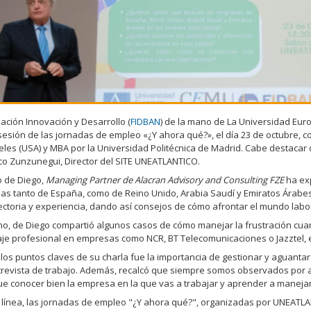
ación Innovación y Desarrollo (
FIDBAN
) de la mano de La Universidad Euro
esión de las jornadas de empleo «¿Y ahora qué?», el día 23 de octubre, con
eles (USA) y MBA por la Universidad Politécnica de Madrid. Cabe destacar
co Zunzunegui, Director del SITE UNEATLANTICO.
o de Diego,
Managing Partner de Alacran Advisory and Consulting FZE
ha ex
s tanto de España, como de Reino Unido, Arabia Saudí y Emiratos Árabes. 
ectoria y experiencia, dando así consejos de cómo afrontar el mundo labo
o, de Diego compartió algunos casos de cómo manejar la frustración cua
je profesional en empresas como NCR, BT Telecomunicaciones o Jazztel, e
los puntos claves de su charla fue la importancia de gestionar y aguantar
revista de trabajo. Además, recalcó que siempre somos observados por a
e conocer bien la empresa en la que vas a trabajar y aprender a manejar 
 línea, las jornadas de empleo "¿Y ahora qué?", organizadas por UNEATLA