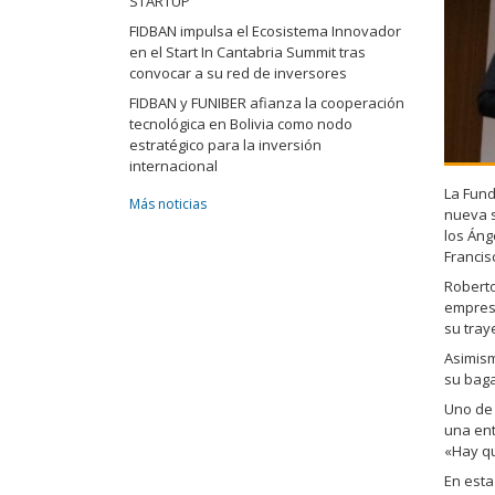
STARTUP"
FIDBAN impulsa el Ecosistema Innovador
en el Start In Cantabria Summit tras
convocar a su red de inversores
FIDBAN y FUNIBER afianza la cooperación
tecnológica en Bolivia como nodo
estratégico para la inversión
internacional
La Fund
Más noticias
nueva s
los Áng
Francis
Robert
empresa
su tray
Asimism
su baga
Uno de 
una ent
«Hay qu
En esta