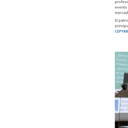
profesi
evento 
mercado
El patr
principa
CEPYM