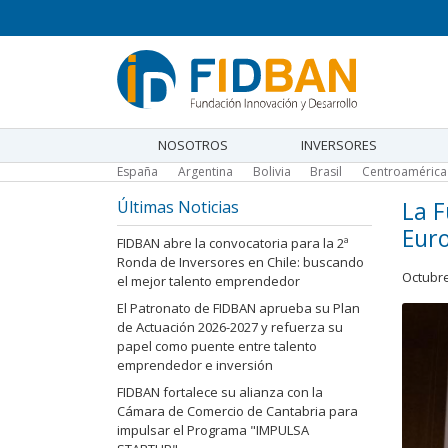
Pasar
al
contenido
principal
NOSOTROS
INVERSORES
Main
España
Argentina
Bolivia
Brasil
Centroaméric
navigation
La F
Últimas Noticias
Euro
FIDBAN abre la convocatoria para la 2ª
Ronda de Inversores en Chile: buscando
Octubre
el mejor talento emprendedor
El Patronato de FIDBAN aprueba su Plan
de Actuación 2026-2027 y refuerza su
papel como puente entre talento
emprendedor e inversión
FIDBAN fortalece su alianza con la
Cámara de Comercio de Cantabria para
impulsar el Programa "IMPULSA