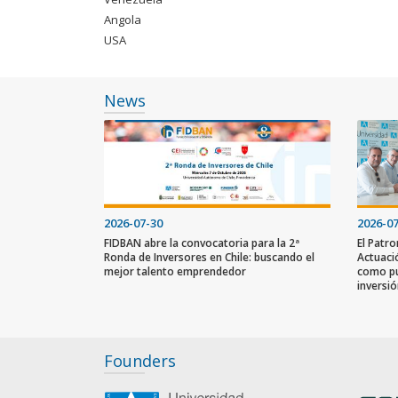
Angola
USA
News
2026-07-30
2026-0
FIDBAN abre la convocatoria para la 2ª
El Patr
Ronda de Inversores en Chile: buscando el
Actuaci
mejor talento emprendedor
como pu
inversi
Founders
slot gacor