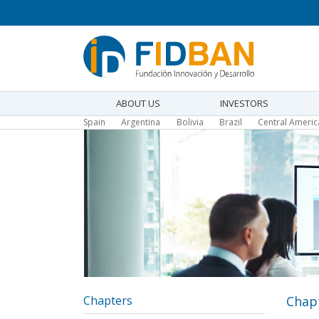
Skip
to
main
content
ABOUT US
INVESTORS
Main
Spain
Argentina
Bolivia
Brazil
Central Ameri
navigation
Chapters
Chap