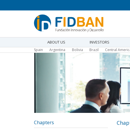
Skip
to
main
content
ABOUT US
INVESTORS
Main
Spain
Argentina
Bolivia
Brazil
Central Ameri
navigation
Chapters
Chap