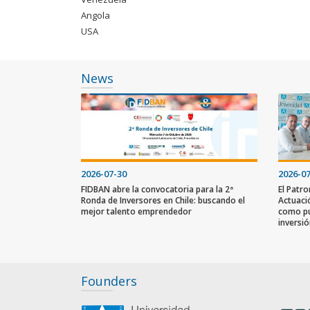
Angola
USA
News
2026-07-30
2026-0
FIDBAN abre la convocatoria para la 2ª
El Patr
Ronda de Inversores en Chile: buscando el
Actuaci
mejor talento emprendedor
como pu
inversi
Founders
slot gacor